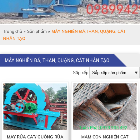
Trang chủ
»
Sản phẩm
»
MÁY NGHIỀN ĐÁ,THAN, QUẶNG, CÁT
NHÂN TẠO
MÁY NGHIỀN ĐÁ, THAN, QUẶNG, CÁT NHÂN TẠO
Sắp xếp
MÁY RỬA CÁT/ GUỒNG RỬA
MÂM CÔN NGHIỀN CÁT