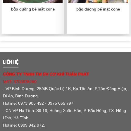
bảo dưỡng bề mặt cone
bảo dưỡng bề mặt cone
LIÊN HỆ
CÔNG TY TNHH TM DV CƠ KHÍ TUẤN PHÁT
MST: 3700876260
- VP Bình Dương:
25/4B Quốc Lộ 1K, Kp.Tân An, P.Tân Đông Hiệp,
Dĩ An, Bình Dương.
Hotline: 0973 905 492 - 0975 665 797
- CN VP Hà Tĩnh: Số 16, Hoàng Xuân Hãn, P. Bắc Hồng, TX. Hồng
Lĩnh, Hà Tĩnh.
Hotline: 0989 942 972.