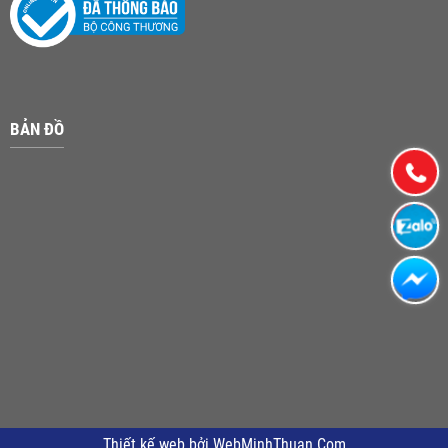
BẢN ĐỒ
Thiết kế web
bởi
WebMinhThuan.Com