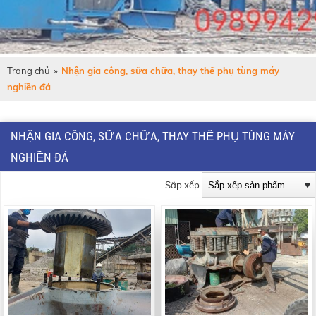
Trang chủ
»
Nhận gia công, sữa chữa, thay thế phụ tùng máy
nghiền đá
NHẬN GIA CÔNG, SỮA CHỮA, THAY THẾ PHỤ TÙNG MÁY
NGHIỀN ĐÁ
Sắp xếp