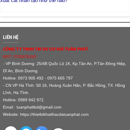
xuất cát nhân tạo như thế nào?
LIÊN HỆ
CÔNG TY TNHH TM DV CƠ KHÍ TUẤN PHÁT
MST: 3700876260
- VP Bình Dương:
25/4B Quốc Lộ 1K, Kp.Tân An, P.Tân Đông Hiệp,
Dĩ An, Bình Dương.
Hotline: 0973 905 492 - 0975 665 797
- CN VP Hà Tĩnh: Số 16, Hoàng Xuân Hãn, P. Bắc Hồng, TX. Hồng
Lĩnh, Hà Tĩnh.
Hotline: 0989 942 972.
Email : tuanphattbd
@gmail.com
Website:
https://thietbikhaithacdatuanphat.com