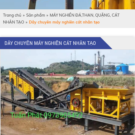
Trang chủ
»
Sản phẩm
»
MÁY NGHIỀN ĐÁ,THAN, QUẶNG, CÁT
NHÂN TẠO
»
Dây chuyền máy nghiền cát nhân tạo
DÂY CHUYỀN MÁY NGHIỀN CÁT NHÂN TẠO