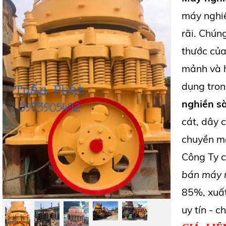
máy nghi
rãi. Chún
thước của
mảnh và h
dụng tron
nghiền s
cát, dây 
chuyền má
Công Ty c
bán máy 
85%, xuất
uy tín - c