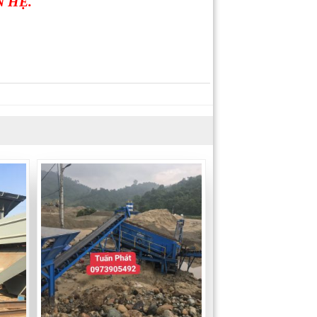
N HỆ.