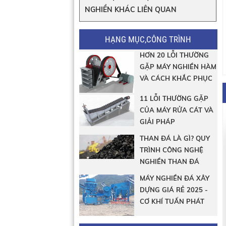
NGHIỀN KHÁC LIÊN QUAN
HẠNG MỤC,CÔNG TRÌNH
HƠN 20 LỖI THƯỜNG
GẶP MÁY NGHIỀN HÀM
VÀ CÁCH KHẮC PHỤC
11 LỖI THƯỜNG GẶP
CỦA MÁY RỬA CÁT VÀ
GIẢI PHÁP
THAN ĐÁ LÀ GÌ? QUY
TRÌNH CÔNG NGHỆ
NGHIỀN THAN ĐÁ
MÁY NGHIỀN ĐÁ XÂY
DỰNG GIÁ RẺ 2025 -
CƠ KHÍ TUẤN PHÁT