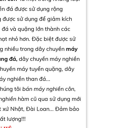
ền đá được sử dụng rộng
g được sử dụng để giảm kích
 đá và quặng lớn thành các
ạt nhỏ hơn. Đặc biệt được sử
g nhiều trong dây chuyền
máy
àng đá,
dây chuyền máy nghiền
chuyền máy tuyển quặng, dây
y nghiền than đá...
húng tôi
bán máy nghiền côn,
nghiền hàm cũ
qua sử dụng mới
 xứ Nhật, Đài Loan... Đảm bảo
hất lượng!!!