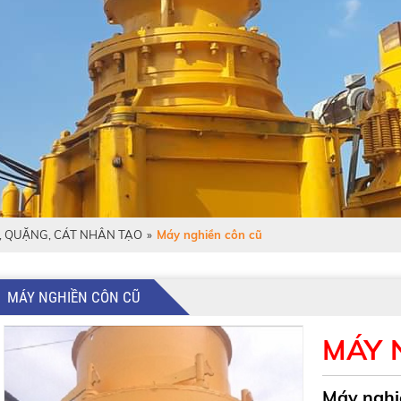
, QUẶNG, CÁT NHÂN TẠO
»
Máy nghiền côn cũ
MÁY NGHIỀN CÔN CŨ
MÁY 
Máy nghi