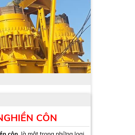
NGHIỀN CÔN
ền côn
là một trong những loại