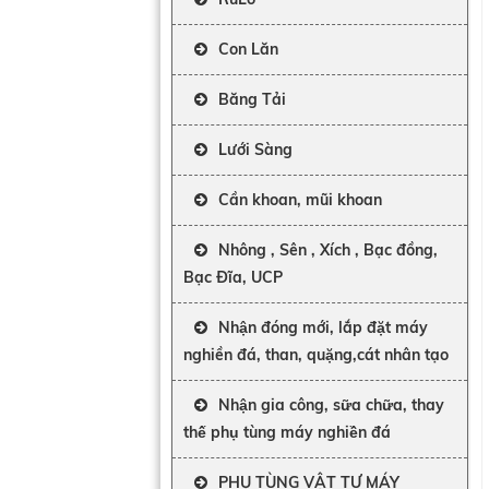
Con Lăn
Băng Tải
Lưới Sàng
Cần khoan, mũi khoan
Nhông , Sên , Xích , Bạc đồng,
Bạc Đĩa, UCP
Nhận đóng mới, lắp đặt máy
nghiền đá, than, quặng,cát nhân tạo
Nhận gia công, sữa chữa, thay
thế phụ tùng máy nghiền đá
PHỤ TÙNG VẬT TƯ MÁY