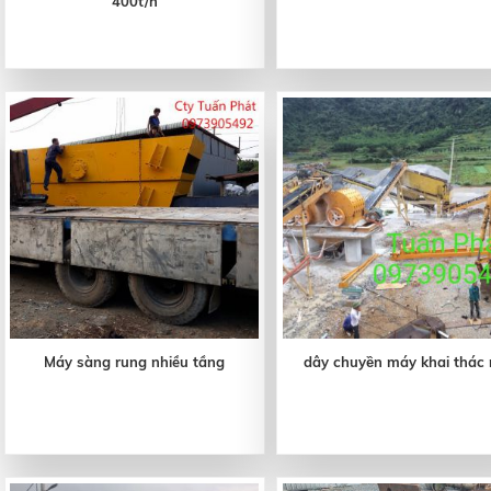
400t/h
Máy sàng rung nhiều tầng
dây chuyền máy khai thác 