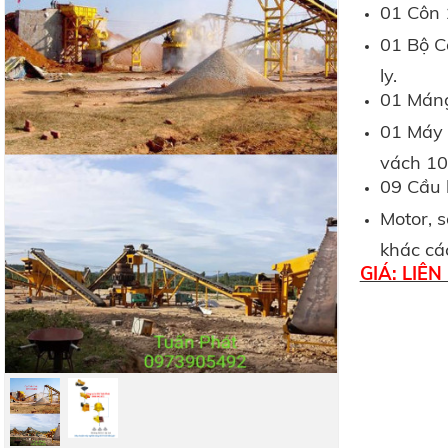
01 Côn 
01 Bộ Cấ
ly.
01 Máng
01 Máy 
vách 10 
09 Cầu b
Motor, s
khác các 
GIÁ: LIÊN