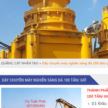
, QUẶNG, CÁT NHÂN TẠO
»
Dây chuyền máy nghiền sàng đá 100 tấn/ g
DÂY CHUYỀN MÁY NGHIỀN SÀNG ĐÁ 100 TẤN/ GIỜ
THÀNH PHẦ
100 TẤN/ GI
01 Đầu 