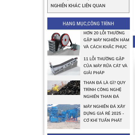
NGHIỀN KHÁC LIÊN QUAN
HẠNG MỤC,CÔNG TRÌNH
HƠN 20 LỖI THƯỜNG
GẶP MÁY NGHIỀN HÀM
VÀ CÁCH KHẮC PHỤC
11 LỖI THƯỜNG GẶP
CỦA MÁY RỬA CÁT VÀ
GIẢI PHÁP
THAN ĐÁ LÀ GÌ? QUY
TRÌNH CÔNG NGHỆ
NGHIỀN THAN ĐÁ
MÁY NGHIỀN ĐÁ XÂY
DỰNG GIÁ RẺ 2025 -
CƠ KHÍ TUẤN PHÁT