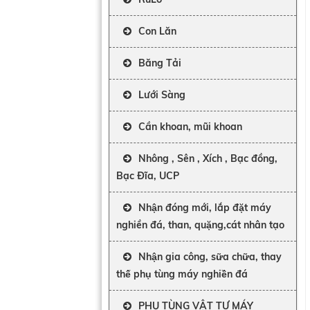
Con Lăn
Băng Tải
Lưới Sàng
Cần khoan, mũi khoan
Nhông , Sên , Xích , Bạc đồng,
Bạc Đĩa, UCP
Nhận đóng mới, lắp đặt máy
nghiền đá, than, quặng,cát nhân tạo
Nhận gia công, sữa chữa, thay
thế phụ tùng máy nghiền đá
PHỤ TÙNG VẬT TƯ MÁY