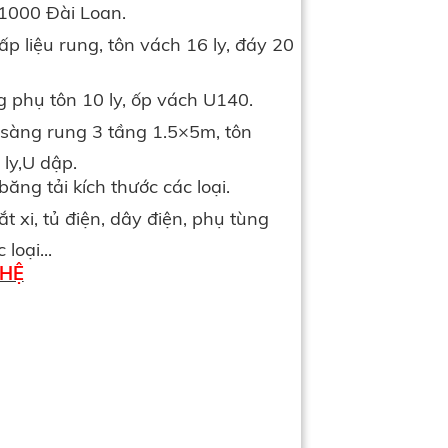
1000 Đài Loan.
p liệu rung, tôn vách 16 ly, đáy 20
 phụ tôn 10 ly, ốp vách U140.
sàng rung 3 tầng 1.5×5m, tôn
ly,U dập.
ăng tải kích thước các loại.
ắt xi, tủ điện, dây điện, phụ tùng
loại...
 HỆ