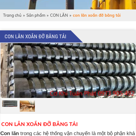
Trang chủ
»
Sản phẩm
»
CON LĂN
»
con lăn xoắn đỡ băng tải
CON LĂN XOẮN ĐỠ BĂNG TẢI
CON LĂN XOẮN ĐỠ BĂNG TẢI
Con lăn
trong các hệ thống vận chuyển là một bộ phận khá