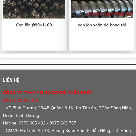
Con lăn Ø90×1100
con lăn xoắn đỡ băng tải
LIÊN HỆ
CÔNG TY TNHH TM DV CƠ KHÍ TUẤN PHÁT
MST: 3700876260
- VP Bình Dương:
25/4B Quốc Lộ 1K, Kp.Tân An, P.Tân Đông Hiệp,
Dĩ An, Bình Dương.
Hotline: 0973 905 492 - 0975 665 797
- CN VP Hà Tĩnh: Số 16, Hoàng Xuân Hãn, P. Bắc Hồng, TX. Hồng