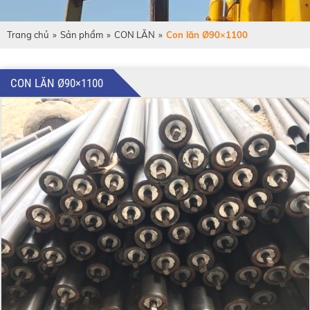
Trang chủ
»
Sản phẩm
»
CON LĂN
»
Con lăn Ø90×1100
CON LĂN Ø90×1100