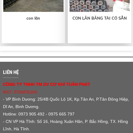
con lăn
CON LĂN BĂNG TÀI CÓ SẴN
LIÊN HỆ
CÔNG TY TNHH TM DV CƠ KHÍ TUẤN PHÁT
MST: 3700876260
- VP Bình Dương:
25/4B Quốc Lộ 1K, Kp.Tân An, P.Tân Đông Hiệp,
Dĩ An, Bình Dương.
Hotline: 0973 905 492 - 0975 665 797
- CN VP Hà Tĩnh: Số 16, Hoàng Xuân Hãn, P. Bắc Hồng, TX. Hồng
Lĩnh, Hà Tĩnh.