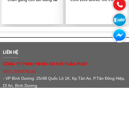
LIÊN HỆ
CÔNG TY TNHH TM DV CƠ KHÍ TUẤN PHÁT
MST: 3700876260
- VP Bình Dương:
25/4B Quốc Lộ 1K, Kp.Tân An, P.Tân Đông Hiệp,
Dĩ An, Bình Dương.
Hotline: 0973 905 492 - 0975 665 797
- CN VP Hà Tĩnh: Số 16, Hoàng Xuân Hãn, P. Bắc Hồng, TX. Hồng
Lĩnh, Hà Tĩnh.
Hotline: 0989 942 972.
Email : tuanphattbd
@gmail.com
Website:
https://thietbikhaithacdatuanphat.com