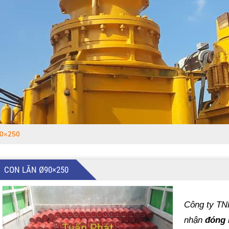
90×250
CON LĂN Ø90×250
Công ty TNH
nhận
đóng 