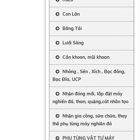
Con Lăn
Băng Tải
Lưới Sàng
Cần khoan, mũi khoan
Nhông , Sên , Xích , Bạc đồng,
Bạc Đĩa, UCP
Nhận đóng mới, lắp đặt máy
nghiền đá, than, quặng,cát nhân tạo
Nhận gia công, sữa chữa, thay
thế phụ tùng máy nghiền đá
PHỤ TÙNG VẬT TƯ MÁY