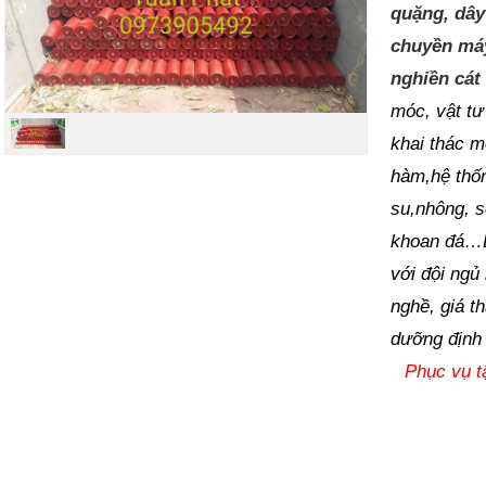
quặng, dây
chuyền má
nghiền cát
móc, vật t
khai thác m
hàm,hệ thố
su,nhông, sên
khoan đá…La
với đội ng
nghề, giá t
dưỡng định
Phục vụ t