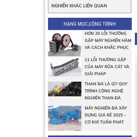
NGHIỀN KHÁC LIÊN QUAN
HẠNG MỤC,CÔNG TRÌNH
HƠN 20 LỖI THƯỜNG
GẶP MÁY NGHIỀN HÀM
VÀ CÁCH KHẮC PHỤC
11 LỖI THƯỜNG GẶP
CỦA MÁY RỬA CÁT VÀ
GIẢI PHÁP
THAN ĐÁ LÀ GÌ? QUY
TRÌNH CÔNG NGHỆ
NGHIỀN THAN ĐÁ
MÁY NGHIỀN ĐÁ XÂY
DỰNG GIÁ RẺ 2025 -
CƠ KHÍ TUẤN PHÁT