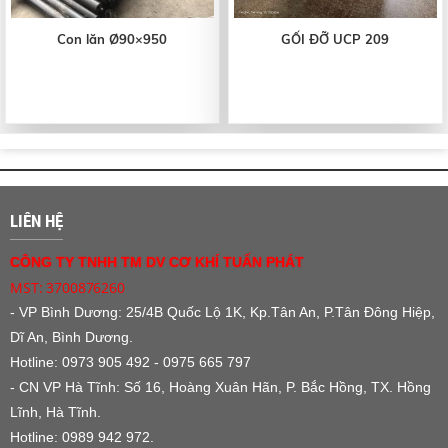
Con lăn Ø90×950
GỐI ĐỠ UCP 209
LIÊN HỆ
CÔNG TY TNHH TM DV CƠ KHÍ TUẤN PHÁT
MST: 3700876260
- VP Bình Dương:
25/4B Quốc Lộ 1K, Kp.Tân An, P.Tân Đông Hiệp,
Dĩ An, Bình Dương.
Hotline: 0973 905 492 - 0975 665 797
- CN VP Hà Tĩnh: Số 16, Hoàng Xuân Hãn, P. Bắc Hồng, TX. Hồng
Lĩnh, Hà Tĩnh.
Hotline: 0989 942 972.