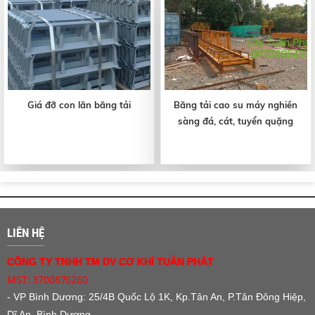
Giá đỡ con lăn băng tải
Băng tải cao su máy nghiền
sàng đá, cát, tuyển quặng
LIÊN HỆ
CÔNG TY TNHH TM DV CƠ KHÍ TUẤN PHÁT
MST: 3700876260
- VP Bình Dương:
25/4B Quốc Lộ 1K, Kp.Tân An, P.Tân Đông Hiệp,
Dĩ An, Bình Dương.