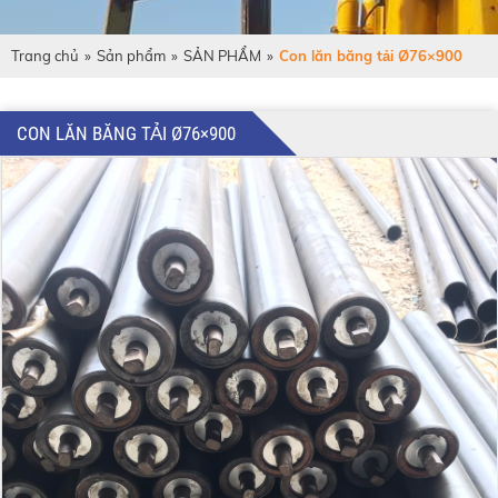
Trang chủ
»
Sản phẩm
»
SẢN PHẨM
»
Con lăn băng tải Ø76×900
CON LĂN BĂNG TẢI Ø76×900