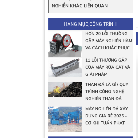
NGHIỀN KHÁC LIÊN QUAN
HẠNG MỤC,CÔNG TRÌNH
HƠN 20 LỖI THƯỜNG
GẶP MÁY NGHIỀN HÀM
VÀ CÁCH KHẮC PHỤC
11 LỖI THƯỜNG GẶP
CỦA MÁY RỬA CÁT VÀ
GIẢI PHÁP
THAN ĐÁ LÀ GÌ? QUY
TRÌNH CÔNG NGHỆ
NGHIỀN THAN ĐÁ
MÁY NGHIỀN ĐÁ XÂY
DỰNG GIÁ RẺ 2025 -
CƠ KHÍ TUẤN PHÁT