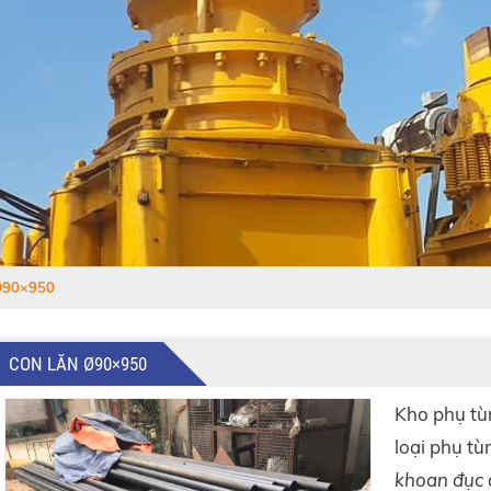
Ø90×950
CON LĂN Ø90×950
Kho phụ tù
loại phụ t
khoan đục 