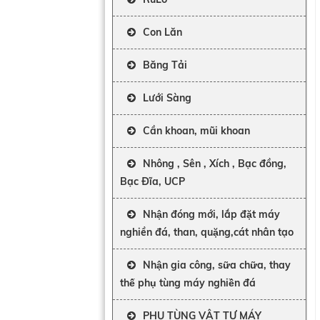
Con Lăn
Băng Tải
Lưới Sàng
Cần khoan, mũi khoan
Nhông , Sên , Xích , Bạc đồng,
Bạc Đĩa, UCP
Nhận đóng mới, lắp đặt máy
nghiền đá, than, quặng,cát nhân tạo
Nhận gia công, sữa chữa, thay
thế phụ tùng máy nghiền đá
PHỤ TÙNG VẬT TƯ MÁY