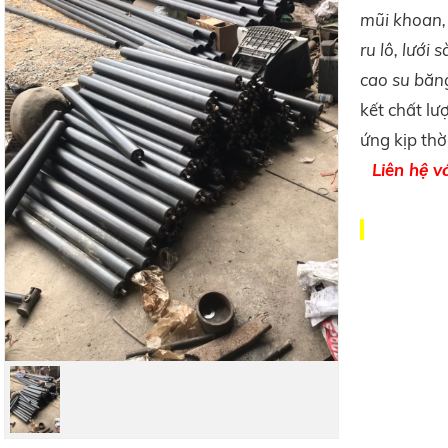
mũi khoan, 
ru lô, lưới
cao su băng
kết chất lư
ứng kịp thời
Liên hệ v