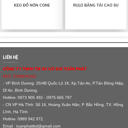
KEO ĐỔ NÓN CONE
RULO BĂNG TẢI CAO SU
LIÊN HỆ
CÔNG TY TNHH TM DV CƠ KHÍ TUẤN PHÁT
MST: 3700876260
- VP Bình Dương:
25/4B Quốc Lộ 1K, Kp.Tân An, P.Tân Đông Hiệp,
Dĩ An, Bình Dương.
Hotline: 0973 905 492 - 0975 665 797
- CN VP Hà Tĩnh: Số 16, Hoàng Xuân Hãn, P. Bắc Hồng, TX. Hồng
Lĩnh, Hà Tĩnh.
Hotline: 0989 942 972.
Email : tuanphattbd
@gmail.com