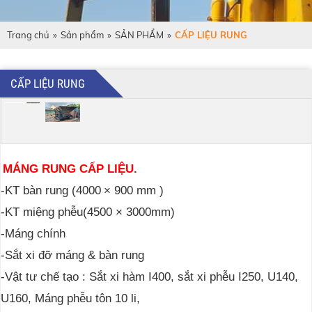
Trang chủ
»
Sản phẩm
»
SẢN PHẨM
»
CẤP LIỆU RUNG
CẤP LIỆU RUNG
MÁNG RUNG
CẤP LIỆU.
-KT bàn rung (4000
×
900 mm )
-KT miệng phễu(4500 × 3000mm)
-Máng chính
-Sắt xi đỡ máng & bàn rung
-Vật tư chế tạo : Sắt xi hàm I400, sắt xi phễu I250, U140,
U160, Máng phễu tôn 10 li,