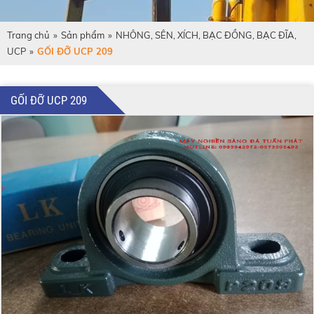
Trang chủ
»
Sản phẩm
»
NHÔNG, SÊN, XÍCH, BẠC ĐỒNG, BẠC ĐĨA,
UCP
»
GỐI ĐỠ UCP 209
GỐI ĐỠ UCP 209