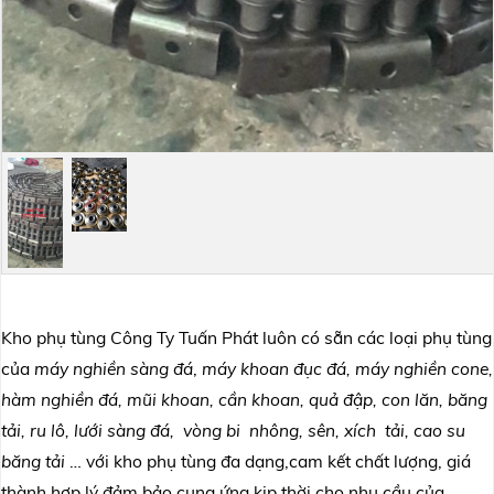
Kho phụ tùng Công Ty Tuấn Phát luôn có sẵn các loại phụ tùng
của
máy nghiền sàng đá
,
máy khoan đục đá, máy nghiền cone,
hàm nghiền đá, mũi khoan, cần khoan, quả đập, con lăn, băng
tải, ru lô, lưới sàng đá,
vòng bi nhông, sên, xích tải, cao su
băng tải
… với kho phụ tùng đa dạng,cam kết chất lượng, giá
thành hợp lý đảm bảo cung ứng kịp thời cho nhu cầu của