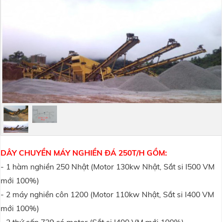
DÂY CHUYỀN MÁY NGHIỀN ĐÁ 250T/H GỒM:
- 1 hàm nghiền 250 Nhật (
Motor 130kw Nhật,
Sắt si I500 VM
mới 100%)
- 2
máy nghiền côn
1200 (
Motor 110kw Nhật,
Sắt si I400 VM
mới 100%)
- 2 thứ cấp 739 có motor (
Sắt si I400 VM mới 100%)