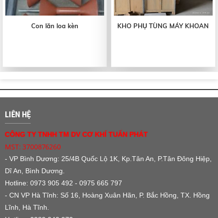
Con lăn loa kèn
KHO PHỤ TÙNG MÁY KHOAN
LIÊN HỆ
CÔNG TY TNHH TM DV CƠ KHÍ TUẤN PHÁT
MST: 3700876260
- VP Bình Dương:
25/4B Quốc Lộ 1K, Kp.Tân An, P.Tân Đông Hiệp,
Dĩ An, Bình Dương.
Hotline: 0973 905 492 - 0975 665 797
- CN VP Hà Tĩnh: Số 16, Hoàng Xuân Hãn, P. Bắc Hồng, TX. Hồng
Lĩnh, Hà Tĩnh.